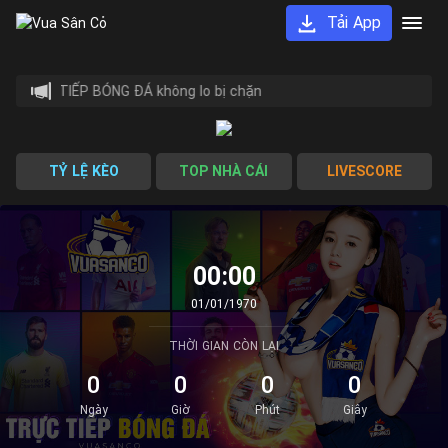
Tải App
m TRỰC TIẾP BÓNG ĐÁ không lo bị chặn
TỶ LỆ KÈO
TOP NHÀ CÁI
LIVESCORE
00:00
01/01/1970
THỜI GIAN CÒN LẠI
0
0
0
0
Ngày
Giờ
Phút
Giây