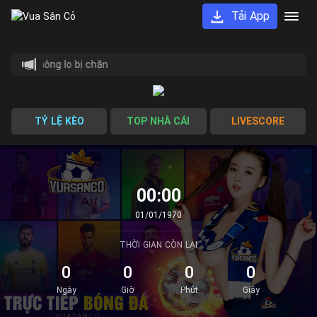
Tải App
G ĐÁ không lo bị chặn
TỶ LỆ KÈO
TOP NHÀ CÁI
LIVESCORE
00:00
01/01/1970
THỜI GIAN CÒN LẠI
0
0
0
0
Ngày
Giờ
Phút
Giây