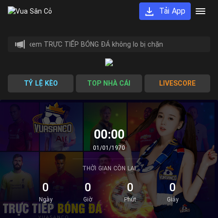
Tải App
nco.app xem TRỰC TIẾP BÓNG ĐÁ không lo bị chặn
TỶ LỆ KÈO
TOP NHÀ CÁI
LIVESCORE
00:00
01/01/1970
THỜI GIAN CÒN LẠI
0
0
0
0
Ngày
Giờ
Phút
Giây